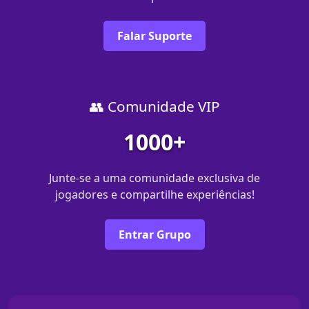
Falar Suporte
👥 Comunidade VIP
1000+
Junte-se a uma comunidade exclusiva de
jogadores e compartilhe experiências!
Entrar Grupo