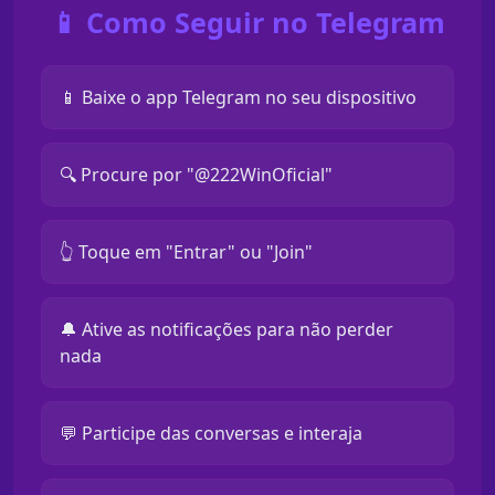
📱 Como Seguir no Telegram
📱 Baixe o app Telegram no seu dispositivo
🔍 Procure por "@222WinOficial"
👆 Toque em "Entrar" ou "Join"
🔔 Ative as notificações para não perder
nada
💬 Participe das conversas e interaja