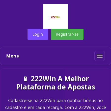
Login
Registrar-se
Menu
📱 222Win A Melhor
Plataforma de Apostas
Cadastre-se na 222Win para ganhar bônus no
cadastro e em cada recarga. Com a 222Win, você