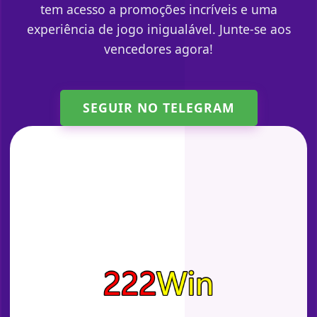
tem acesso a promoções incríveis e uma
experiência de jogo inigualável. Junte-se aos
vencedores agora!
SEGUIR NO TELEGRAM