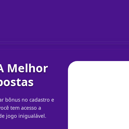
A Melhor
postas
r bônus no cadastro e
ocê tem acesso a
e jogo inigualável.