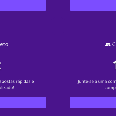
reto
👥 
t
espostas rápidas e
Junte-se a uma com
lizado!
compa
e