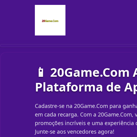
📱 20Game.Com 
Plataforma de A
Cadastre-se na 20Game.Com para ganha
em cada recarga. Com a 20Game.Com, v
promoções incríveis e uma experiência d
Junte-se aos vencedores agora!