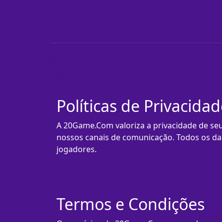
Políticas de Privacida
A 20Game.Com valoriza a privacidade de se
nossos canais de comunicação. Todos os dad
jogadores.
Termos e Condições