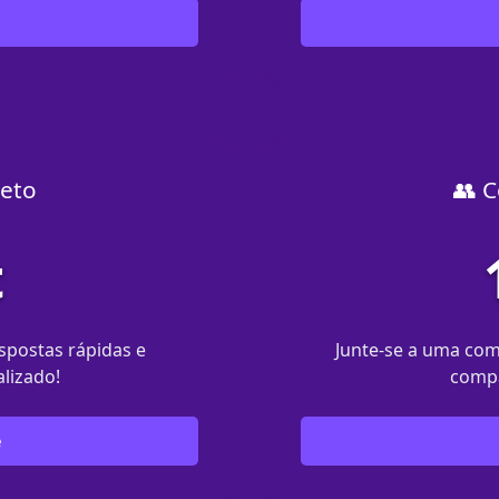
reto
👥 
t
espostas rápidas e
Junte-se a uma com
lizado!
compa
e