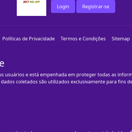
Login
Registrar-se
Políticas de Privacidade
Termos e Condições
Sitemap
de
eus usuários e está empenhada em proteger todas as infor
dados coletados são utilizados exclusivamente para fins d