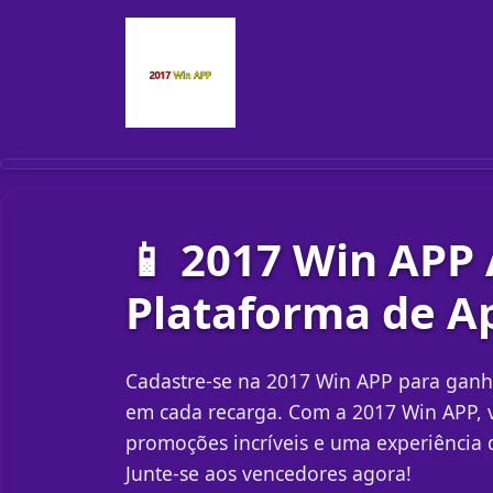
📱 2017 Win APP
Plataforma de A
Cadastre-se na 2017 Win APP para ganh
em cada recarga. Com a 2017 Win APP, 
promoções incríveis e uma experiência d
Junte-se aos vencedores agora!