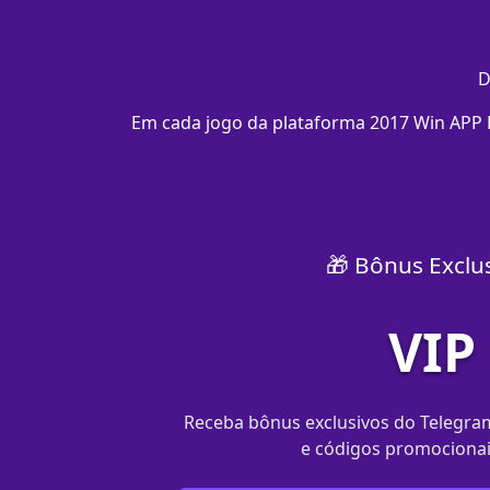
D
Em cada jogo da plataforma 2017 Win APP B
🎁 Bônus Exclu
VIP
Receba bônus exclusivos do Telegra
e códigos promocionai