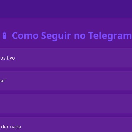
📱 Como Seguir no Telegram
ositivo
al"
erder nada