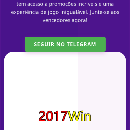
tem acesso a promoções incríveis e uma
experiência de jogo inigualável. Junte-se aos
vencedores agora!
SEGUIR NO TELEGRAM