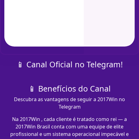
📱 Canal Oficial no Telegram!
📱 Benefícios do Canal
Descubra as vantagens de seguir a 2017Win no
Telegram
Na 2017Win , cada cliente é tratado como rei — a
2017Win Brasil conta com uma equipe de elite
profissional e um sistema operacional impecável e