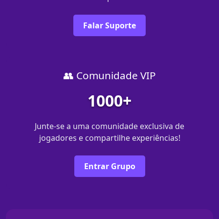
Falar Suporte
👥 Comunidade VIP
1000+
Junte-se a uma comunidade exclusiva de
jogadores e compartilhe experiências!
Entrar Grupo