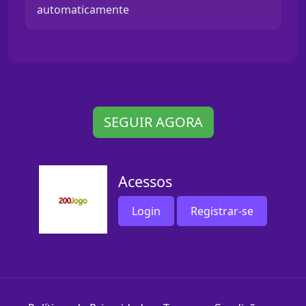
automaticamente
SEGUIR AGORA
Acessos
Login
Registrar-se