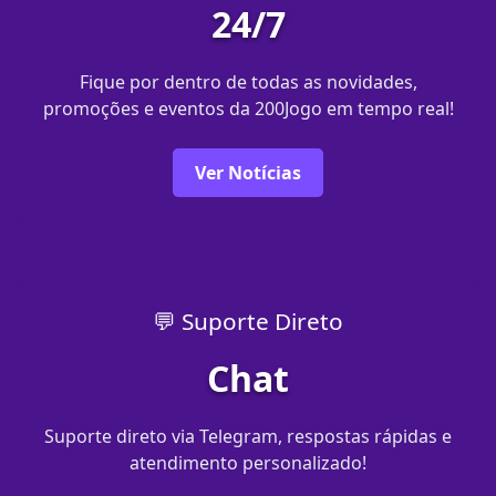
24/7
Fique por dentro de todas as novidades,
promoções e eventos da 200Jogo em tempo real!
Ver Notícias
💬 Suporte Direto
Chat
Suporte direto via Telegram, respostas rápidas e
atendimento personalizado!