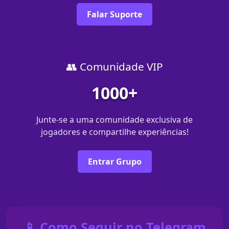
Falar Suporte
👥 Comunidade VIP
1000+
Junte-se a uma comunidade exclusiva de
jogadores e compartilhe experiências!
Entrar Grupo
📱 Como Seguir no Telegram