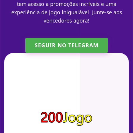
tem acesso a promoções incríveis e uma
experiência de jogo inigualável. Junte-se aos
vencedores agora!
SEGUIR NO TELEGRAM