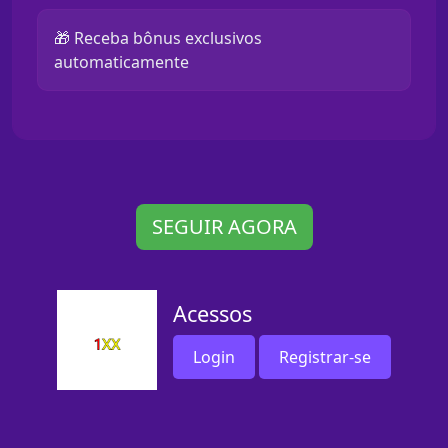
🎁 Receba bônus exclusivos
automaticamente
SEGUIR AGORA
Acessos
Login
Registrar-se