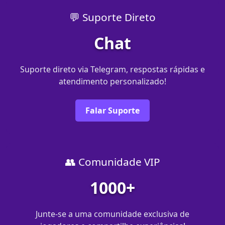
💬 Suporte Direto
Chat
Suporte direto via Telegram, respostas rápidas e
atendimento personalizado!
Falar Suporte
👥 Comunidade VIP
1000+
Junte-se a uma comunidade exclusiva de