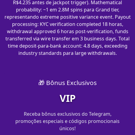
R$4.235 antes de jackpot trigger). Mathematical
probability: ~1 em 2.8M spins para Grand tier,
representando extreme positive variance event. Payout
processing: KYC verification completed 18 horas,
withdrawal approved 6 horas post-verification, funds
transferred via wire transfer em 3 business days. Total
time deposit-para-bank account: 4.8 days, exceeding
industry standards para large withdrawals.
🎁 Bônus Exclusivos
VIP
Receba bônus exclusivos do Telegram,
promoções especiais e códigos promocionais
únicos!