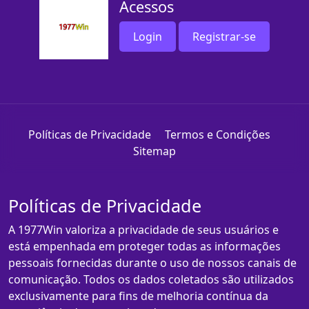
Acessos
Login
Registrar-se
Políticas de Privacidade
Termos e Condições
Sitemap
Políticas de Privacidade
A 1977Win valoriza a privacidade de seus usuários e
está empenhada em proteger todas as informações
pessoais fornecidas durante o uso de nossos canais de
comunicação. Todos os dados coletados são utilizados
exclusivamente para fins de melhoria contínua da