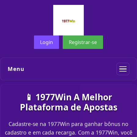
Login
Registrar-se
Menu
📱 1977Win A Melhor
Plataforma de Apostas
Cadastre-se na 1977Win para ganhar bônus no
cadastro e em cada recarga. Com a 1977Win, você