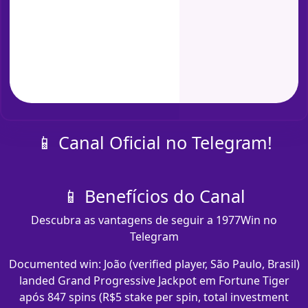
📱 Canal Oficial no Telegram!
📱 Benefícios do Canal
Descubra as vantagens de seguir a 1977Win no
Telegram
Documented win: João (verified player, São Paulo, Brasil)
landed Grand Progressive Jackpot em Fortune Tiger
após 847 spins (R$5 stake per spin, total investment