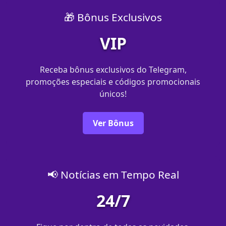
🎁 Bônus Exclusivos
VIP
Receba bônus exclusivos do Telegram,
promoções especiais e códigos promocionais
únicos!
Ver Bônus
📢 Notícias em Tempo Real
24/7