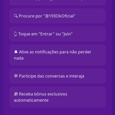
🔍 Procure por "@193OkOficial"
👆 Toque em "Entrar" ou "Join"
🔔 Ative as notificações para não perder
nada
💬 Participe das conversas e interaja
🎁 Receba bônus exclusivos
automaticamente