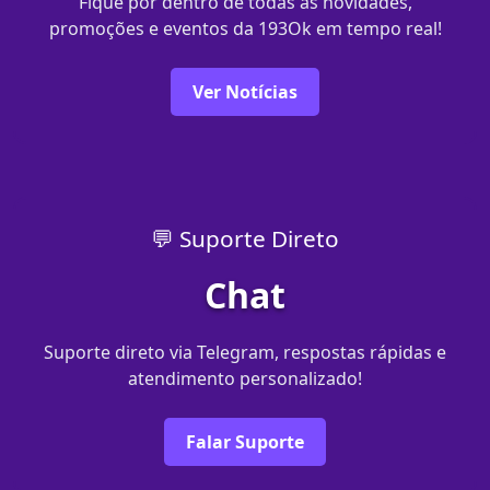
Fique por dentro de todas as novidades,
promoções e eventos da 193Ok em tempo real!
Ver Notícias
💬 Suporte Direto
Chat
Suporte direto via Telegram, respostas rápidas e
atendimento personalizado!
Falar Suporte