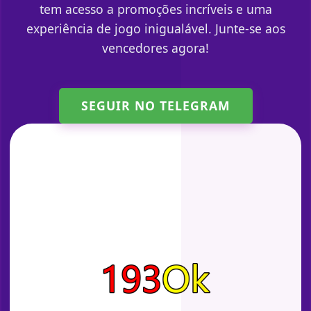
tem acesso a promoções incríveis e uma
experiência de jogo inigualável. Junte-se aos
vencedores agora!
SEGUIR NO TELEGRAM