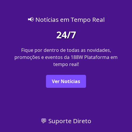
📢 Notícias em Tempo Real
24/7
Fique por dentro de todas as novidades,
promoções e eventos da 188W Plataforma em
tempo real!
Ver Notícias
💬 Suporte Direto