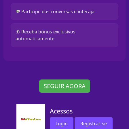
💬 Participe das conversas e interaja
🎁 Receba bônus exclusivos
automaticamente
SEGUIR AGORA
Acessos
Login
Registrar-se