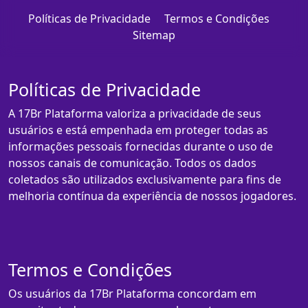
Políticas de Privacidade
Termos e Condições
Sitemap
Políticas de Privacidade
A 17Br Plataforma valoriza a privacidade de seus
usuários e está empenhada em proteger todas as
informações pessoais fornecidas durante o uso de
nossos canais de comunicação. Todos os dados
coletados são utilizados exclusivamente para fins de
melhoria contínua da experiência de nossos jogadores.
Termos e Condições
Os usuários da 17Br Plataforma concordam em