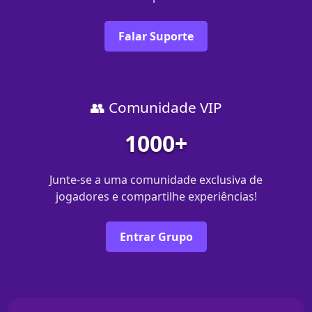
Falar Suporte
👥 Comunidade VIP
1000+
Junte-se a uma comunidade exclusiva de
jogadores e compartilhe experiências!
Entrar Grupo