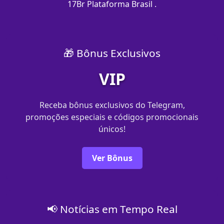
17Br Plataforma Brasil .
🎁 Bônus Exclusivos
VIP
Receba bônus exclusivos do Telegram,
promoções especiais e códigos promocionais
únicos!
Ver Bônus
📢 Notícias em Tempo Real