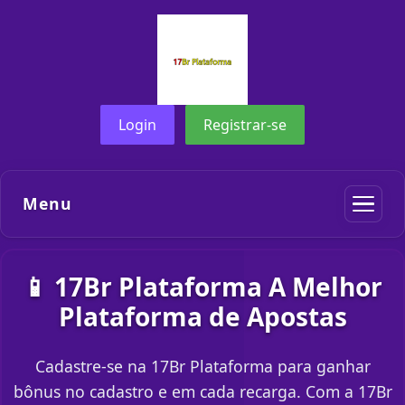
Login
Registrar-se
Menu
📱 17Br Plataforma A Melhor
Plataforma de Apostas
Cadastre-se na 17Br Plataforma para ganhar
bônus no cadastro e em cada recarga. Com a 17Br