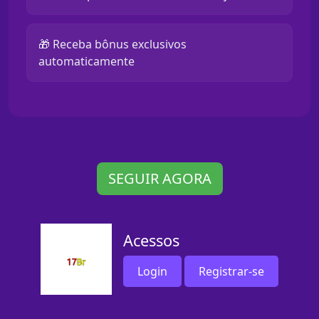
🎁 Receba bônus exclusivos
automaticamente
SEGUIR AGORA
Acessos
Login
Registrar-se