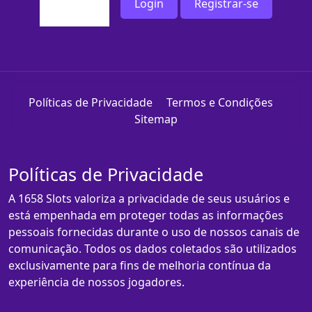
Login
Registrar-se
Políticas de Privacidade
Termos e Condições
Sitemap
Políticas de Privacidade
A 1658 Slots valoriza a privacidade de seus usuários e
está empenhada em proteger todas as informações
pessoais fornecidas durante o uso de nossos canais de
comunicação. Todos os dados coletados são utilizados
exclusivamente para fins de melhoria contínua da
experiência de nossos jogadores.