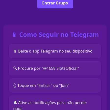
Entrar Grupo
📱 Como Seguir no Telegram
📱 Baixe o app Telegram no seu dispositivo
🔍 Procure por "@1658 SlotsOficial"
👆 Toque em "Entrar" ou "Join"
🔔 Ative as notificações para não perder
nada