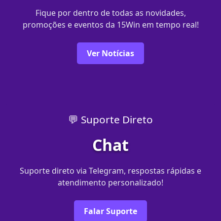
Fique por dentro de todas as novidades,
promoções e eventos da 15Win em tempo real!
Ver Notícias
💬 Suporte Direto
Chat
Suporte direto via Telegram, respostas rápidas e
atendimento personalizado!
Falar Suporte