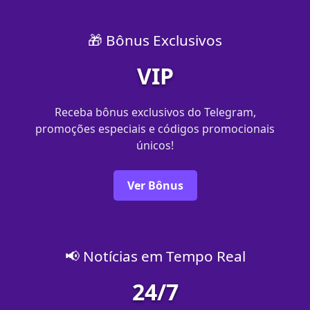
🎁 Bônus Exclusivos
VIP
Receba bônus exclusivos do Telegram,
promoções especiais e códigos promocionais
únicos!
Ver Bônus
📢 Notícias em Tempo Real
24/7