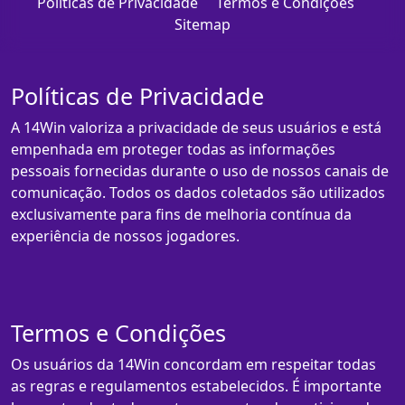
Políticas de Privacidade
Termos e Condições
Sitemap
Políticas de Privacidade
A 14Win valoriza a privacidade de seus usuários e está
empenhada em proteger todas as informações
pessoais fornecidas durante o uso de nossos canais de
comunicação. Todos os dados coletados são utilizados
exclusivamente para fins de melhoria contínua da
experiência de nossos jogadores.
Termos e Condições
Os usuários da 14Win concordam em respeitar todas
as regras e regulamentos estabelecidos. É importante