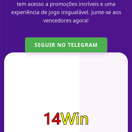
tem acesso a promoções incríveis e uma
experiência de jogo inigualável. Junte-se aos
vencedores agora!
SEGUIR NO TELEGRAM