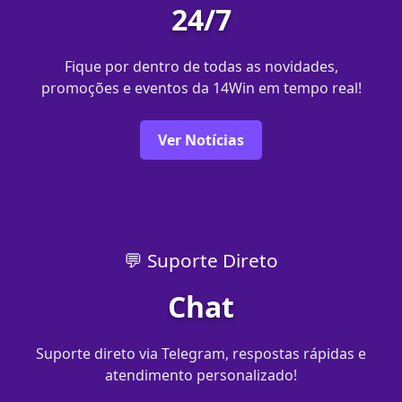
24/7
Fique por dentro de todas as novidades,
promoções e eventos da 14Win em tempo real!
Ver Notícias
💬 Suporte Direto
Chat
Suporte direto via Telegram, respostas rápidas e
atendimento personalizado!