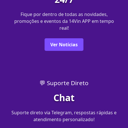
Fique por dentro de todas as novidades,
promoções e eventos da 14Vin APP em tempo
real!
Ver Notícias
💬 Suporte Direto
Chat
Suporte direto via Telegram, respostas rápidas e
atendimento personalizado!