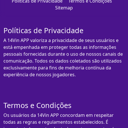
Políticas de Privacidade
Termos e Condições
Sitemap
Políticas de Privacidade
A 14Vin APP valoriza a privacidade de seus usuários e
está empenhada em proteger todas as informações
pessoais fornecidas durante o uso de nossos canais de
comunicação. Todos os dados coletados são utilizados
exclusivamente para fins de melhoria contínua da
experiência de nossos jogadores.
Termos e Condições
Os usuários da 14Vin APP concordam em respeitar
todas as regras e regulamentos estabelecidos. É