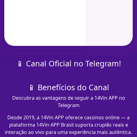
📱 Canal Oficial no Telegram!
📱 Benefícios do Canal
Descubra as vantagens de seguir a 14Vin APP no
Telegram
Desde 2019, a 14Vin APP oferece cassinos online — a
plataforma 14Vin APP Brasil suporta crupiês reais e
interação ao vivo para uma experiência mais autêntica.