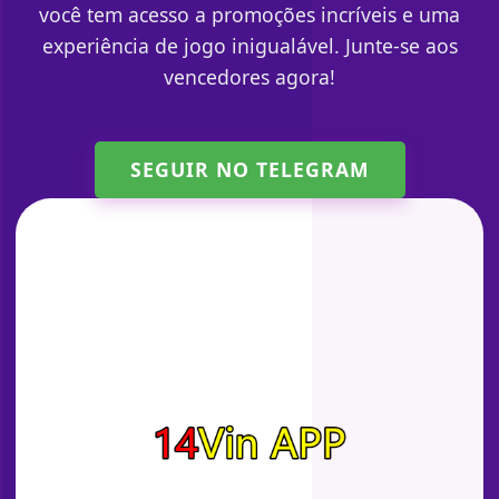
você tem acesso a promoções incríveis e uma
experiência de jogo inigualável. Junte-se aos
vencedores agora!
SEGUIR NO TELEGRAM