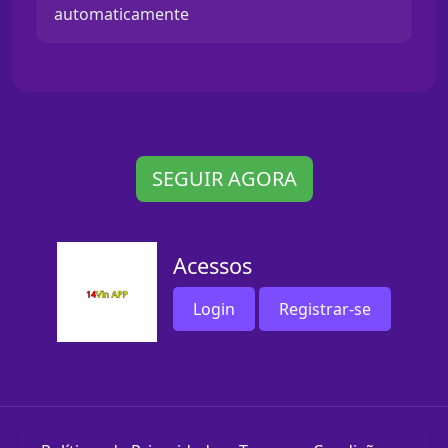
automaticamente
SEGUIR AGORA
Acessos
Login
Registrar-se