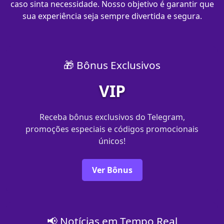
caso sinta necessidade. Nosso objetivo é garantir que
sua experiência seja sempre divertida e segura.
🎁 Bônus Exclusivos
VIP
Receba bônus exclusivos do Telegram,
promoções especiais e códigos promocionais
únicos!
Ver Bônus
📢 Notícias em Tempo Real