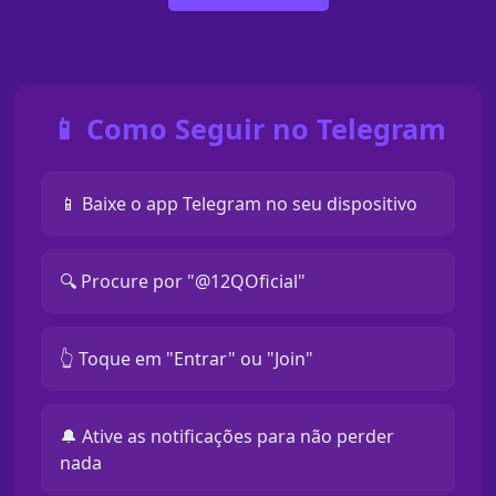
📱 Como Seguir no Telegram
📱 Baixe o app Telegram no seu dispositivo
🔍 Procure por "@12QOficial"
👆 Toque em "Entrar" ou "Join"
🔔 Ative as notificações para não perder
nada