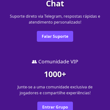
Chat
Suporte direto via Telegram, respostas rápidas e
atendimento personalizado!
Falar Suporte
👥 Comunidade VIP
1000+
Junte-se a uma comunidade exclusiva de
jogadores e compartilhe experiências!
Entrar Grupo