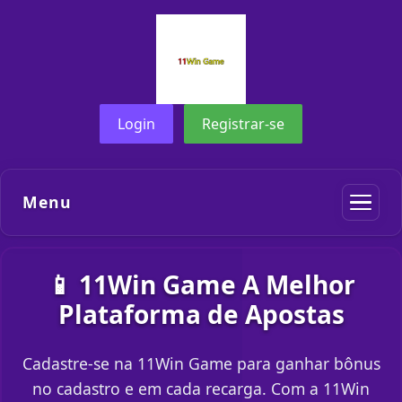
Login
Registrar-se
Menu
📱 11Win Game A Melhor
Plataforma de Apostas
Cadastre-se na 11Win Game para ganhar bônus
no cadastro e em cada recarga. Com a 11Win