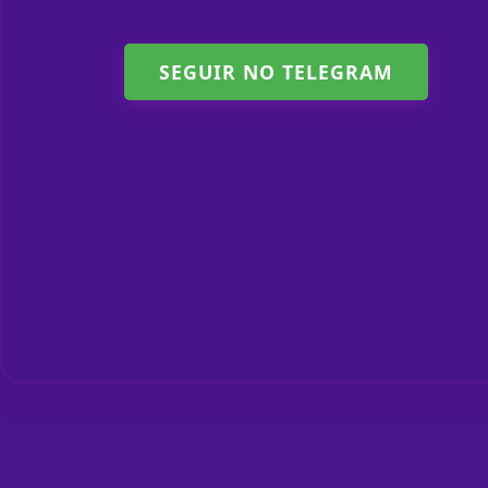
SEGUIR NO TELEGRAM