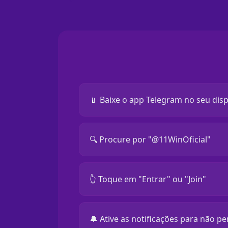
📱 Baixe o app Telegram no seu disp
🔍 Procure por "@11WinOficial"
👆 Toque em "Entrar" ou "Join"
🔔 Ative as notificações para não p