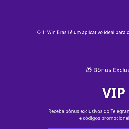
O 11Win Brasil é um aplicativo ideal para
🎁 Bônus Exclu
VIP
Receba bônus exclusivos do Telegra
e códigos promocionai