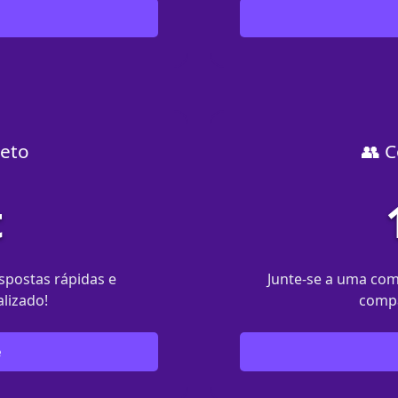
reto
👥 
t
espostas rápidas e
Junte-se a uma com
lizado!
compa
e