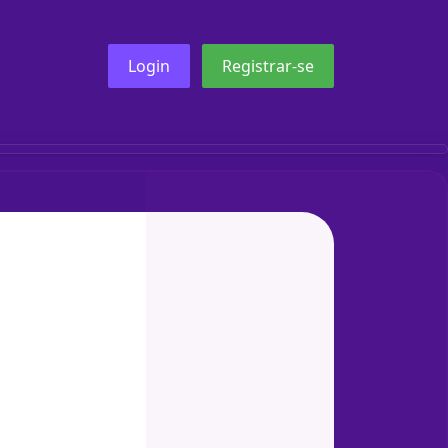
Login
Registrar-se