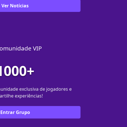
Ver Notícias
Comunidade VIP
1000+
unidade exclusiva de jogadores e
rtilhe experiências!
Entrar Grupo