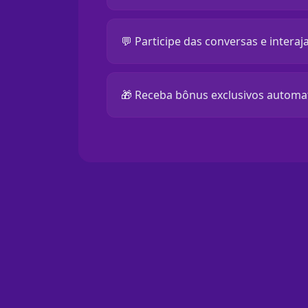
💬 Participe das conversas e interaj
🎁 Receba bônus exclusivos autom