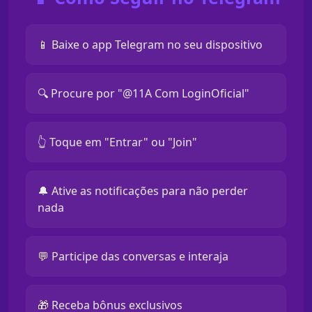
📱 Baixe o app Telegram no seu dispositivo
🔍 Procure por "@11A Com LoginOficial"
👆 Toque em "Entrar" ou "Join"
🔔 Ative as notificações para não perder
nada
💬 Participe das conversas e interaja
🎁 Receba bônus exclusivos