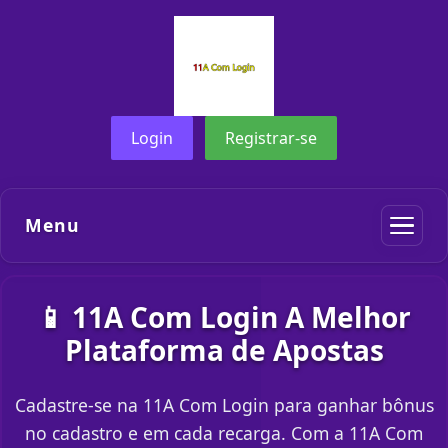
Login
Registrar-se
Menu
📱 11A Com Login A Melhor
Plataforma de Apostas
Cadastre-se na 11A Com Login para ganhar bônus
no cadastro e em cada recarga. Com a 11A Com