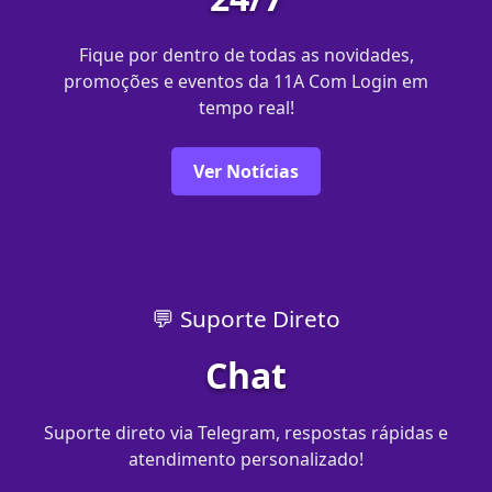
Fique por dentro de todas as novidades,
promoções e eventos da 11A Com Login em
tempo real!
Ver Notícias
💬 Suporte Direto
Chat
Suporte direto via Telegram, respostas rápidas e
atendimento personalizado!