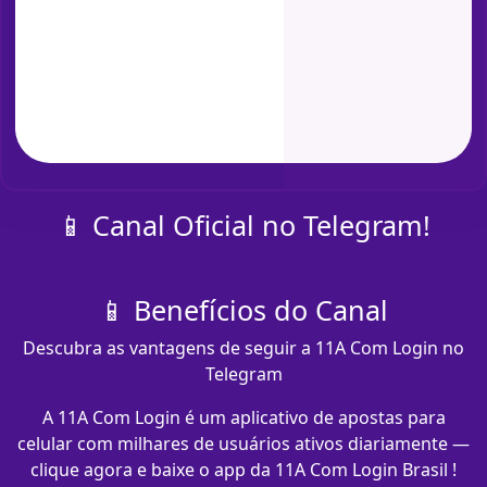
📱 Canal Oficial no Telegram!
📱 Benefícios do Canal
Descubra as vantagens de seguir a 11A Com Login no
Telegram
A 11A Com Login é um aplicativo de apostas para
celular com milhares de usuários ativos diariamente —
clique agora e baixe o app da 11A Com Login Brasil !