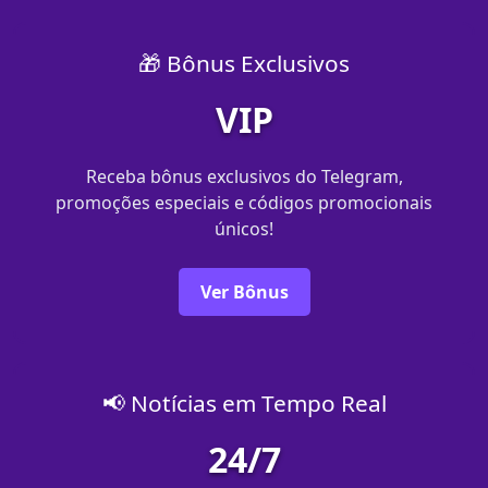
🎁 Bônus Exclusivos
VIP
Receba bônus exclusivos do Telegram,
promoções especiais e códigos promocionais
únicos!
Ver Bônus
📢 Notícias em Tempo Real
24/7