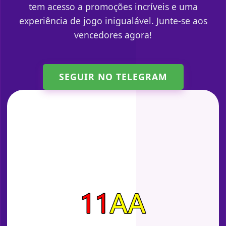
tem acesso a promoções incríveis e uma
experiência de jogo inigualável. Junte-se aos
vencedores agora!
SEGUIR NO TELEGRAM