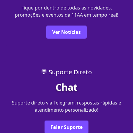
Fique por dentro de todas as novidades,
promoções e eventos da 11AA em tempo real!
Ver Notícias
💬 Suporte Direto
Chat
Suporte direto via Telegram, respostas rápidas e
atendimento personalizado!
Falar Suporte