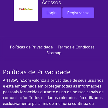
Acessos
Login
Registrar-se
Políticas de Privacidade
Termos e Condições
Sitemap
Políticas de Privacidade
A 1185Win.Com valoriza a privacidade de seus usuários
e está empenhada em proteger todas as informações
pessoais fornecidas durante o uso de nossos canais de
comunicação. Todos os dados coletados são utilizados
exclusivamente para fins de melhoria contínua da