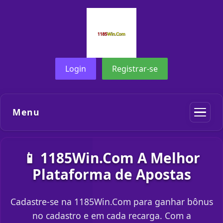
Login
Registrar-se
Menu
📱 1185Win.Com A Melhor
Plataforma de Apostas
Cadastre-se na 1185Win.Com para ganhar bônus
no cadastro e em cada recarga. Com a