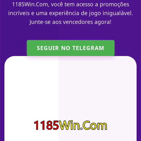
1185Win.Com, você tem acesso a promoções
incríveis e uma experiência de jogo inigualável.
Junte-se aos vencedores agora!
SEGUIR NO TELEGRAM