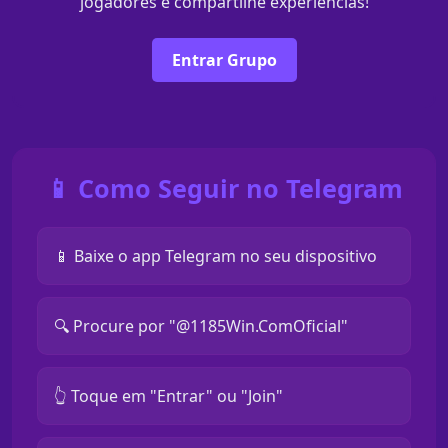
jogadores e compartilhe experiências!
Entrar Grupo
📱 Como Seguir no Telegram
📱 Baixe o app Telegram no seu dispositivo
🔍 Procure por "@1185Win.ComOficial"
👆 Toque em "Entrar" ou "Join"