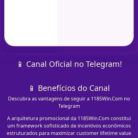
📱 Canal Oficial no Telegram!
📱 Benefícios do Canal
Descubra as vantagens de seguir a 1185Win.Com no
Telegram
A arquitetura promocional da 1185Win.Com constitui
um framework sofisticado de incentivos econômicos
estruturados para maximizar customer lifetime value