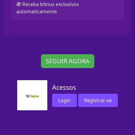
🎁 Receba bônus exclusivos
automaticamente
SEGUIR AGORA
Acessos
Login
Registrar-se