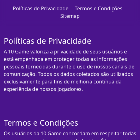
Políticas de Privacidade
Termos e Condições
Sitemap
Políticas de Privacidade
A 10 Game valoriza a privacidade de seus usuários e
está empenhada em proteger todas as informações
pessoais fornecidas durante o uso de nossos canais de
comunicação. Todos os dados coletados são utilizados
exclusivamente para fins de melhoria contínua da
experiência de nossos jogadores.
Termos e Condições
Os usuários da 10 Game concordam em respeitar todas