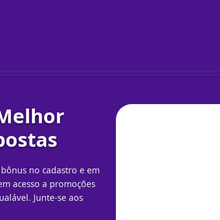
 Melhor
postas
r bônus no cadastro e em
 tem acesso a promoções
ualável. Junte-se aos