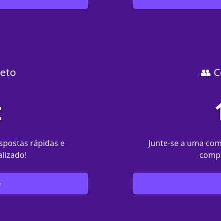
reto
👥 
t
espostas rápidas e
Junte-se a uma com
lizado!
compa
e