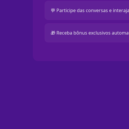
💬 Participe das conversas e interaj
🎁 Receba bônus exclusivos autom