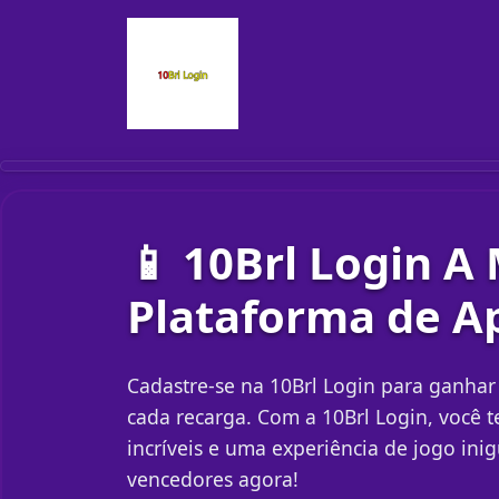
📱 10Brl Login A
Plataforma de A
Cadastre-se na 10Brl Login para ganha
cada recarga. Com a 10Brl Login, você
incríveis e uma experiência de jogo inig
vencedores agora!