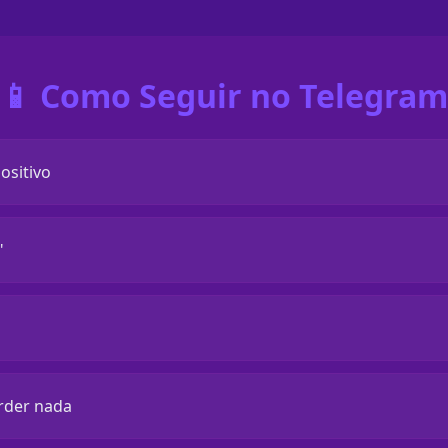
📱 Como Seguir no Telegram
ositivo
"
erder nada