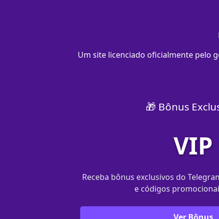
Um site licenciado oficialmente pelo g
🎁 Bônus Exclu
VIP
Receba bônus exclusivos do Telegra
e códigos promocionai
Ver Bônus