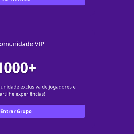
Comunidade VIP
1000+
unidade exclusiva de jogadores e
rtilhe experiências!
Entrar Grupo