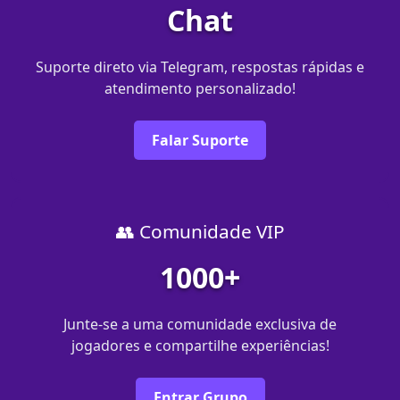
Chat
Suporte direto via Telegram, respostas rápidas e
atendimento personalizado!
Falar Suporte
👥 Comunidade VIP
1000+
Junte-se a uma comunidade exclusiva de
jogadores e compartilhe experiências!
Entrar Grupo