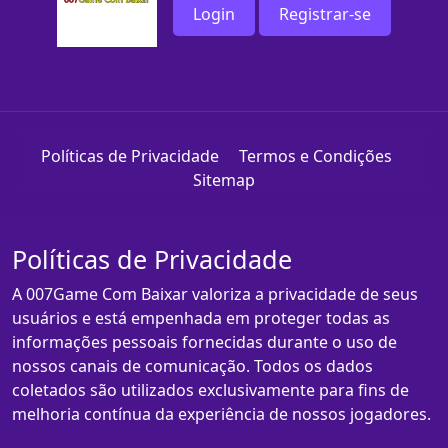
Login
Registrar-se
Políticas de Privacidade
Termos e Condições
Sitemap
Políticas de Privacidade
A 007Game Com Baixar valoriza a privacidade de seus
usuários e está empenhada em proteger todas as
informações pessoais fornecidas durante o uso de
nossos canais de comunicação. Todos os dados
coletados são utilizados exclusivamente para fins de
melhoria contínua da experiência de nossos jogadores.