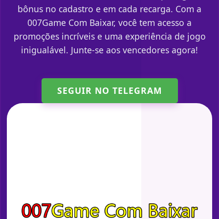
bônus no cadastro e em cada recarga. Com a
007Game Com Baixar, você tem acesso a
promoções incríveis e uma experiência de jogo
inigualável. Junte-se aos vencedores agora!
SEGUIR NO TELEGRAM