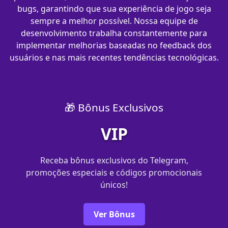
bugs, garantindo que sua experiência de jogo seja
sempre a melhor possível. Nossa equipe de
desenvolvimento trabalha constantemente para
implementar melhorias baseadas no feedback dos
usuários e nas mais recentes tendências tecnológicas.
🎁 Bônus Exclusivos
VIP
Receba bônus exclusivos do Telegram,
promoções especiais e códigos promocionais
únicos!
Ver Bônus