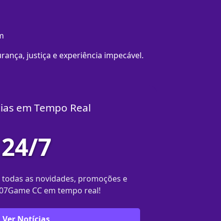
m
nça, justiça e experiência impecável.
cias em Tempo Real
24/7
e todas as novidades, promoções e
007Game CC em tempo real!
Ver Notícias