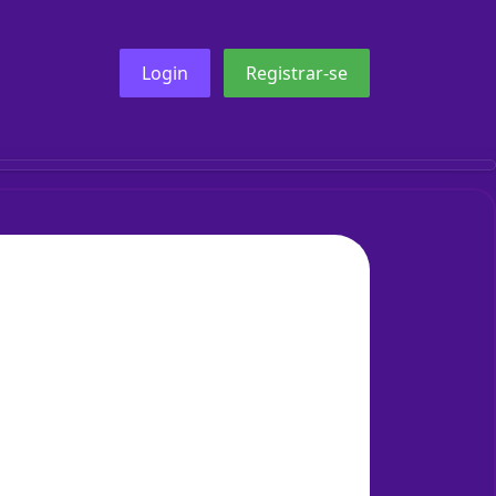
Login
Registrar-se