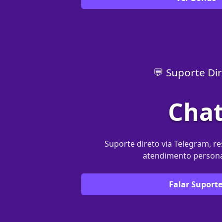
💬 Suporte Di
Cha
Suporte direto via Telegram, r
atendimento persona
Falar Suport