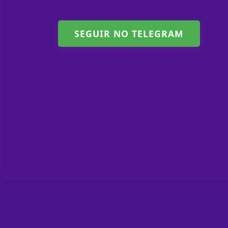
SEGUIR NO TELEGRAM