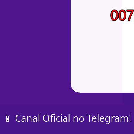
📱 Canal Oficial no Telegram!