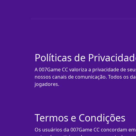
Políticas de Privacida
A 007Game CC valoriza a privacidade de se
nossos canais de comunicação. Todos os dad
jogadores.
Termos e Condições
Os usuários da 007Game CC concordam em re