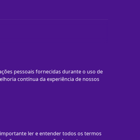
ações pessoais fornecidas durante o uso de
elhoria contínua da experiência de nossos
importante ler e entender todos os termos