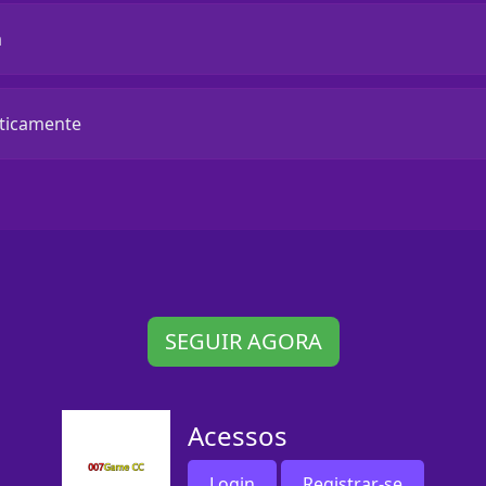
a
aticamente
SEGUIR AGORA
Acessos
Login
Registrar-se