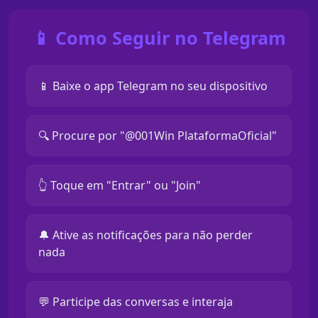
📱 Como Seguir no Telegram
📱 Baixe o app Telegram no seu dispositivo
🔍 Procure por "@001Win PlataformaOficial"
👆 Toque em "Entrar" ou "Join"
🔔 Ative as notificações para não perder
nada
💬 Participe das conversas e interaja