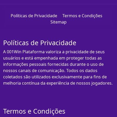
Políticas de Privacidade
Termos e Condições
Sitemap
Políticas de Privacidade
A 001Win Plataforma valoriza a privacidade de seus
usuários e está empenhada em proteger todas as
informações pessoais fornecidas durante o uso de
nossos canais de comunicação. Todos os dados
coletados são utilizados exclusivamente para fins de
melhoria contínua da experiência de nossos jogadores.
Termos e Condições