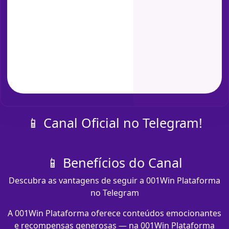
📱 Canal Oficial no Telegram!
📱 Benefícios do Canal
Descubra as vantagens de seguir a 001Win Plataforma
no Telegram
A 001Win Plataforma oferece conteúdos emocionantes
e recompensas generosas — na 001Win Plataforma