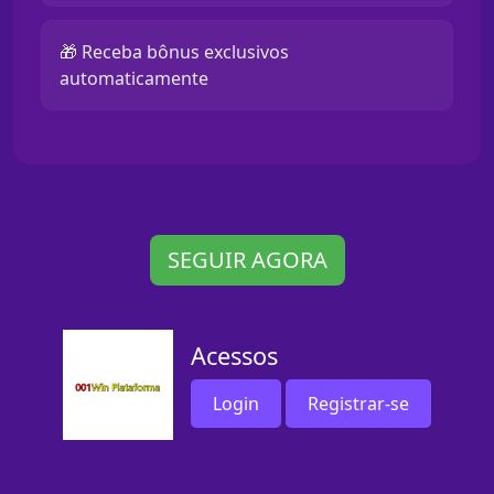
🎁 Receba bônus exclusivos
automaticamente
SEGUIR AGORA
Acessos
Login
Registrar-se