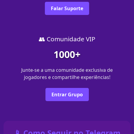
Falar Suporte
👥 Comunidade VIP
1000+
Junte-se a uma comunidade exclusiva de
jogadores e compartilhe experiências!
Entrar Grupo
📱 Como Seguir no Telegram