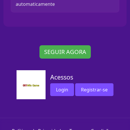
automaticamente
SEGUIR AGORA
Acessos
Login
Registrar-se