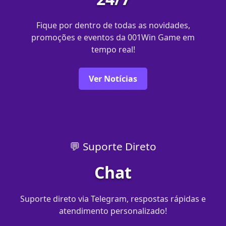
Fique por dentro de todas as novidades,
promoções e eventos da 001Win Game em
tempo real!
Ver Notícias
💬 Suporte Direto
Chat
Suporte direto via Telegram, respostas rápidas e
atendimento personalizado!